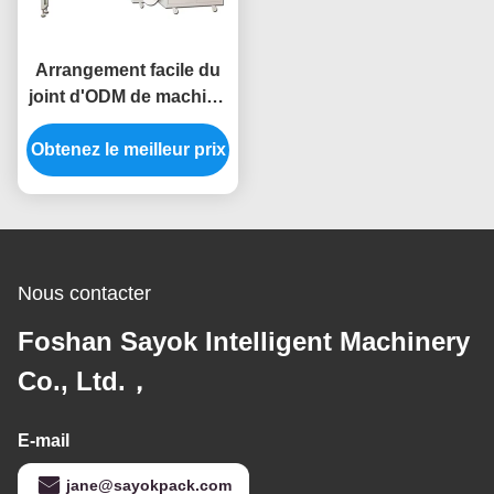
Arrangement facile du
joint d'ODM de machine
automatique de
Obtenez le meilleur prix
garniture pour le
masque d'oeil de
vapeur
Nous contacter
Foshan Sayok Intelligent Machinery
Co., Ltd.，
E-mail
jane@sayokpack.com