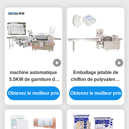
machine automatique
Emballage jetable de
5.5KW de garniture du
chiffon de polyvalence
joint 50Hz pour les
de machine de garniture
Obtenez le meilleur prix
produits médicaux
du joint du côté 2.5KW 4
Obtenez le meilleur prix