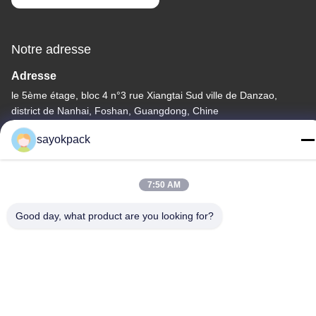
Notre adresse
Adresse
le 5ème étage, bloc 4 n°3 rue Xiangtai Sud ville de Danzao,
district de Nanhai, Foshan, Guangdong, Chine
Télégramme
sayokpack
86-757-8660-5060
7:50 AM
Good day, what product are you looking for?
Politique de confidentialité
|
Plan du site
Chine Bonne qualité machines de emballage automatiques
Fournisseur. Copyright © -2026 Foshan Sayok Intelligent
Machinery Co., Ltd.， . Tous droits réservés.