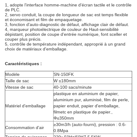
1, adopte l'interface homme-machine d'écran tactile et le contrôle
de PLC.
2, servo conduit, la coupe de longueur de sac est temps flexible
et économisant et film de empaquetage.
3, fonction d'auto-diagnostic de défaut, affichage clair de défaut.
4, marqueur photoélectrique de couleur de Haut-sensibilité
dépistant, position de coupe d'entrée numérique, font sceller et
couper plus précis.
5, contrôle de température indépendant, approprié à un grand
choix de matériaux d'emballage.
Caractéristiques :
Modèle
SN-150FK
Taille de sac
W ≤180mm
Vitesse de sac
40-100 sacs/minute
plastique en aluminium de papier,
aluminium pur, aluminisé, film de perle,
Matériel d'emballage
papier enduit, papier d'emballage,
filmetc en plastique de papier.,
Φ≤350mm
≥30m3/h (auto-fourni), pression : 0.6-
Consommation d'air
0.8Mpa