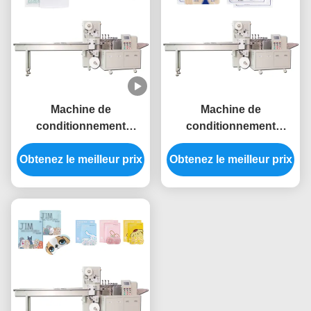
Machine de
Machine de
conditionnement
conditionnement
latérale du joint 2.5KW 4
latérale de joint de
Gauze Packing Machine
Obtenez le meilleur prix
Obtenez le meilleur prix
correction de plâtre de
médical mécanique
machine de garniture
du joint 2.5KW