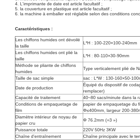
4. L'imprimante de date est article facultatif ;
5. la couverture en plastique est article facultatif ;
6. la machine à emballer est réglable selon des conditions conc
Caractéristiques :
Les chiffons humides ont dévoilé
L*H : 100-220×100-240mm
la taille
Les chiffons humides ont plié la
L*H : 80-110×30-90mm
taille
Méthode se pliante de chiffons
Type verticalement plié de 
humides
Taille de sac simple
sac : L*W : 130-160×50-10
Équipé du dispositif de coda
Date de production
remplacer)
Capacité de traitement
40~80 sacs/minute dans la 
Conditions de empaquetage de
papier de empaquetage du f
film
Φ≤400mm, largeur 200-38
Diamètre intérieur de noyau de
Φ 76.2mm (=3 »)
papier cru
Puissance totale
220V 50Hz 3KW
Chaîne d'entraînement
Chaîne principale avec le te