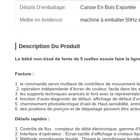
Détails D'emballage:
Caisse En Bois Exportée
Mettre en évidence:
machine à emballer 50Hz é
Description Du Produit
Le bébé non-tissé de fente de 5 ruelles essuie faire la lig
Facture :
1. la commande servo multiaxe de contrôleur de mouvement le 
2. opération indépendante d'écran de couleur, facile dans les
3. les supports techniques avancés le font avec la représentati
4.
fonction d'auto-diagnostic de défaut, affichage de défaut d'un
5. cheminement photoélectrique d'oeil de Haut-sensibilité, ent
6. des positions de poinçon et de étiquetage peuvent être actionn
Détails rapides :
1. Contrôle de flux : compteur de débit électronique, gamme d'hu
2. Interface d'opérateur : Écran tactile d'affichage à cristaux li
3. Méthode remplissante liquide : Dosant le remplissage liquid