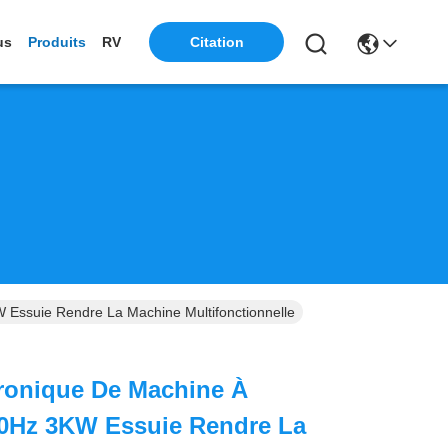
us
Produits
RV
Citation
 Essuie Rendre La Machine Multifonctionnelle
ronique De Machine À
50Hz 3KW Essuie Rendre La