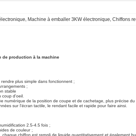
lectronique
, 
Machine à emballer 3KW électronique
, 
Chiffons r
ne de production à la machine
rendre plus simple dans fonctionnent ;
 arrangements ;
on stable
 coup d'oeil
.
rée numérique de la position de coupe et de cachetage, plus précise du 
ées sur l'écran tactile, le rendant facile et rapide pour faire ainsi
.
midification 2.5-4.5 fois ;
quides de couleur ;
e, chaque chiffon est rempli de liquide quantitativement et également h