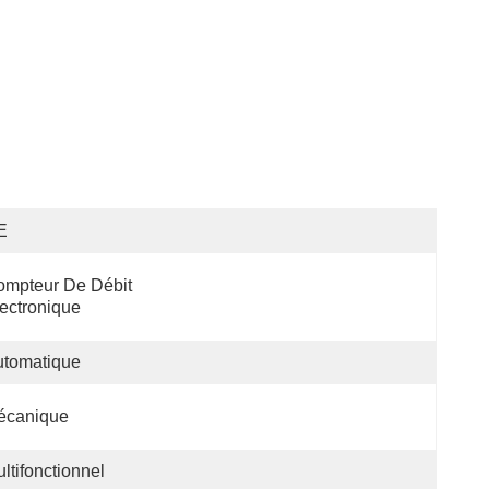
E
mpteur De Débit 
ectronique
utomatique
écanique
ltifonctionnel