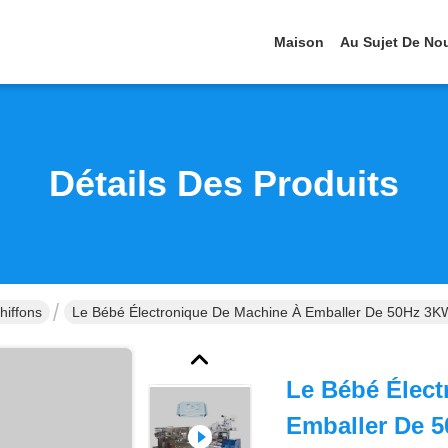
Maison
Au Sujet De No
Détails Des Produits
hiffons
Le Bébé Électronique De Machine À Emballer De 50Hz 3KW
Le Bébé Élect
Emballer De 