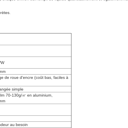
rètes.
N/W
0mm
ge de roue d'encre (coût bas, faciles à
rangée simple
ilm 70-130g/㎡ en aluminium,
0mm
ndeur au besoin