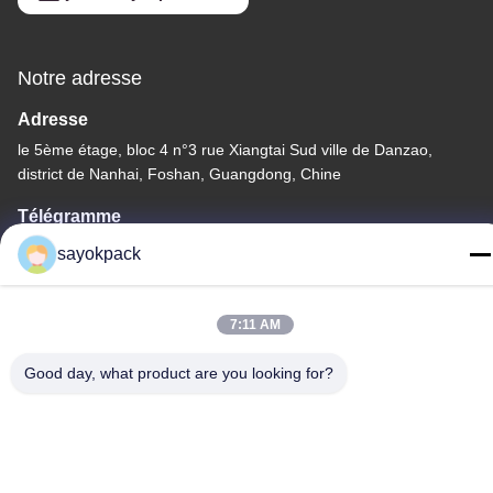
Notre adresse
Adresse
le 5ème étage, bloc 4 n°3 rue Xiangtai Sud ville de Danzao,
district de Nanhai, Foshan, Guangdong, Chine
Télégramme
86-757-8660-5060
sayokpack
7:11 AM
Good day, what product are you looking for?
Politique de confidentialité
|
Plan du site
Chine Bonne qualité machines de emballage automatiques
Fournisseur. Copyright © -2026 Foshan Sayok Intelligent
Machinery Co., Ltd.， . Tous droits réservés.