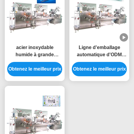
acier inoxydable
Ligne d'emballage
humide à grande
automatique d'ODM
vitesse de machine à
biens humides
Obtenez le meilleur prix
emballer de tissu de
Obtenez le meilleur prix
commandés de
220V 50Hz automatique
machine de chiffons
conduits par servo