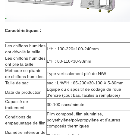
Caractéristiques :
Les chiffons humides
L*H : 100-220×100-240mm
ont dévoilé la taille
Les chiffons humides
L*H : 80-110×30-90mm
ont plié la taille
Méthode se pliante
Type verticalement plié de N/W
de chiffons humides
Taille de sac
sac : L*W*H : 65-200×30-100 X 5-80mm
Équipé du dispositif de codage de roue
Date de production
d'encre (coût bas, faciles à remplacer)
Capacité de
30-100 sacs/minute
traitement
Film composé, film aluminisé,
Conditions de
polyéthylène/polypropylène et d'autres
empaquetage de film
composés thermiques
Diamètre intérieur de