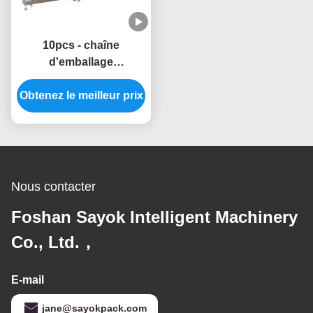
10pcs - chaîne
d'emballage
automatique humide de
Obtenez le meilleur prix
la machine à emballer
des chiffons 20pcs
2.8KW
Nous contacter
Foshan Sayok Intelligent Machinery
Co., Ltd.，
E-mail
jane@sayokpack.com