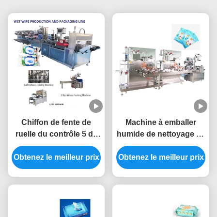
Chiffon de fente de
Machine à emballer
ruelle du contrôle 5 de
humide de nettoyage de
PLC faisant la machine
chiffons de tissu
avec la garantie de 1 an
Obtenez le meilleur prix
Obtenez le meilleur prix
remplissant 220V
automatique