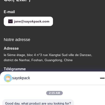
E-mail
jane@sayokpack.com
Notre adresse
Adresse
le 5ème étage, bloc 4 n°3 rue Xiangtai Sud ville de Danzao,
district de Nanhai, Foshan, Guangdong, Chine
Télégramme
86-757-8660-5060
sayokpack
2:15 AM
Good day, what product are you looking for?
Politique de confidentialité
|
Plan du site