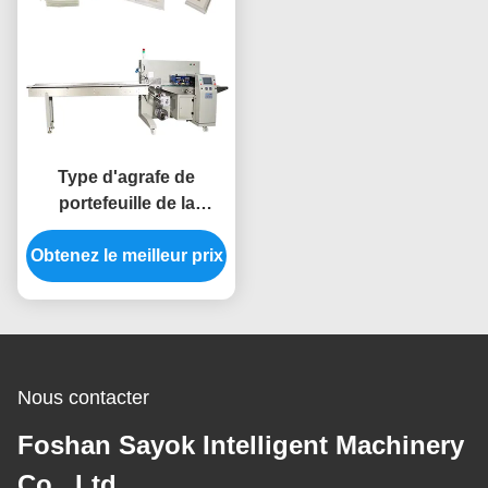
Type d'agrafe de
portefeuille de la
machine de
Obtenez le meilleur prix
conditionnement
d'oreiller de papier de
soie de la soie 2.8KW
550kg
Nous contacter
Foshan Sayok Intelligent Machinery
Co., Ltd.，