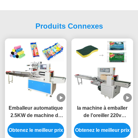
Produits Connexes
Emballeur automatique
la machine à emballer
2.5KW de machine de
de l'oreiller 220v
conditionnement
rétrécissent la machine
Obtenez le meilleur prix
d'oreiller de sachet en
d'emballage horizontale
Obtenez le meilleur prix
plastique de déchets
d'écoulement