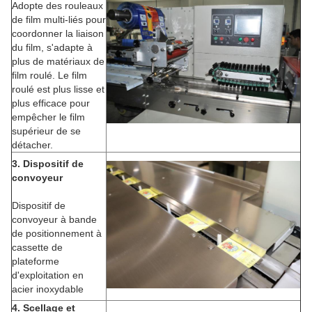
Adopte des rouleaux
de film multi-liés pour
coordonner la liaison
du film, s'adapte à
plus de matériaux de
film roulé. Le film
roulé est plus lisse et
plus efficace pour
empêcher le film
supérieur de se
détacher.
3. Dispositif de
convoyeur
Dispositif de
convoyeur à bande
de positionnement à
cassette de
plateforme
d'exploitation en
acier inoxydable
4. Scellage et