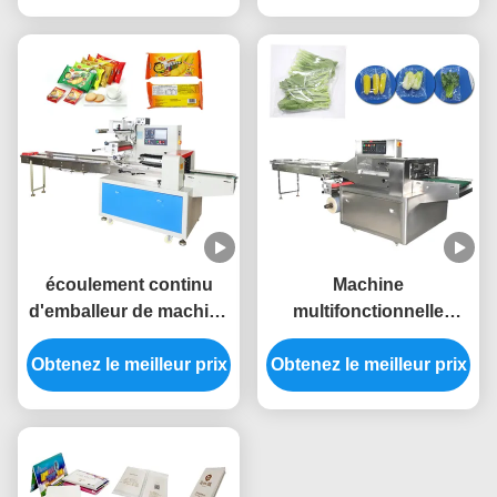
écoulement continu
Machine
d'emballeur de machine
multifonctionnelle
de conditionnement
végétale automatique
Obtenez le meilleur prix
d'oreiller du biscuit
Obtenez le meilleur prix
de paquet d'oreiller de
220v
machine d'emballage