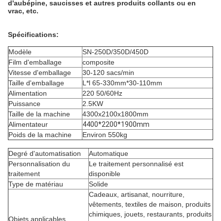
d'aubépine, saucisses et autres produits collants ou en
vrac, etc.
Spécifications:
Modèle
SN-250D/350D/450D
Film d'emballage
composite
Vitesse d'emballage
30-120 sacs/min
Taille d'emballage
L*l 65-330mm*30-110mm
Alimentation
220 50/60Hz
Puissance
2.5KW
Taille de la machine
4300x2100x1800mm
Alimentateur
4400*2200*1900mm
Poids de la machine
Environ 550kg
Degré d'automatisation
Automatique
Personnalisation du
Le traitement personnalisé est
traitement
disponible
Type de matériau
Solide
Cadeaux, artisanat, nourriture,
vêtements, textiles de maison, produits
chimiques, jouets, restaurants, produits
Objets applicables