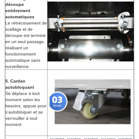
découpe
entièrement
automatiques
Le rétrécissement de
scellage et de
découpe est terminé
en un seul passage,
réalisant un
fonctionnement
automatique sans
surveillance.
5. Cardan
autobloquant
Se déplace à tout
moment selon les
besoins, appuie pour
s'autobloquer et se
verrouiller à tout
moment