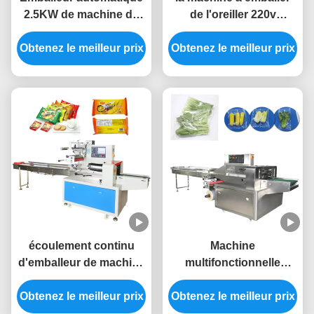
2.5KW de machine de
de l'oreiller 220v
conditionnement
rétrécissent la machine
Obtenez le meilleur prix
d'oreiller de sachet en
d'emballage horizontale
Obtenez le meilleur prix
plastique de déchets
d'écoulement
écoulement continu
Machine
d'emballeur de machine
multifonctionnelle
de conditionnement
végétale automatique
Obtenez le meilleur prix
d'oreiller du biscuit
Obtenez le meilleur prix
de paquet d'oreiller de
220v
machine d'emballage