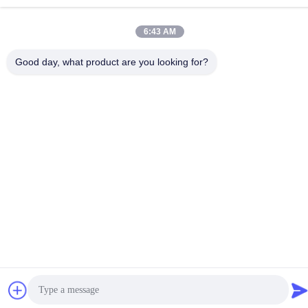
6:43 AM
Politique de confidentialité
|
Plan du site
Good day, what product are you looking for?
Chine Bonne qualité machines de emballage automatiques
Fournisseur. Copyright © -2026 Foshan Sayok Intelligent
Machinery Co., Ltd.， . Tous droits réservés.