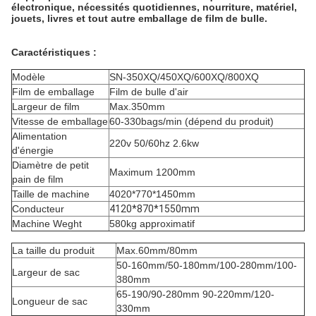
électronique, nécessités quotidiennes, nourriture, matériel,
jouets, livres et tout autre emballage de film de bulle.
Caractéristiques :
Modèle
SN-350XQ/450XQ/600XQ/800XQ
Film de emballage
Film de bulle d'air
Largeur de film
Max.350mm
Vitesse de emballage
60-330bags/min (dépend du produit)
Alimentation
220v 50/60hz 2.6kw
d'énergie
Diamètre de petit
Maximum 1200mm
pain de film
Taille de machine
4020*770*1450mm
Conducteur
4120*870*1550mm
Machine Weght
580kg approximatif
La taille du produit
Max.60mm/80mm
50-160mm/50-180mm/100-280mm/100-
Largeur de sac
380mm
65-190/90-280mm 90-220mm/120-
Longueur de sac
330mm