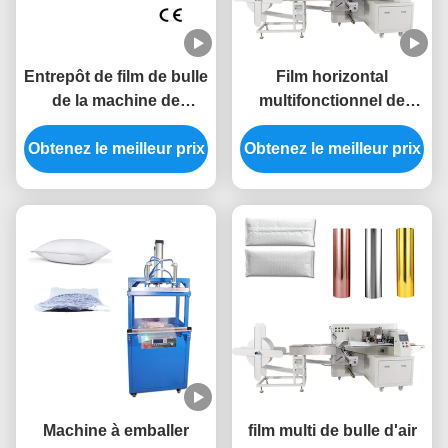
Entrepôt de film de bulle
Film horizontal
de la machine de
multifonctionnel de
conditionnement de film
bulle d'air de
de brique de riz 1100Kg
Obtenez le meilleur prix
Obtenez le meilleur prix
servocommande de
machine de
conditionnement de film
Machine à emballer
film multi de bulle d'air