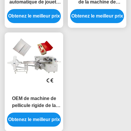
automatique de jouets
de la machine de
de machine de
conditionnement de film
conditionnement de sac
Obtenez le meilleur prix
Obtenez le meilleur prix
de la fonction 220v
d'oreiller des produits
2.6kw
1KW
OEM de machine de
pellicule rigide de la
bulle 220V/de machine
d'emballage garantie de
Obtenez le meilleur prix
1 an