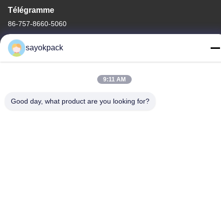
Télégramme
86-757-8660-5060
sayokpack
9:11 AM
Politique de confidentialité
|
Plan du site
Chine Bonne qualité machines de emballage automatiques
Good day, what product are you looking for?
Fournisseur. Copyright © -2026 Foshan Sayok Intelligent
Machinery Co., Ltd.， . Tous droits réservés.