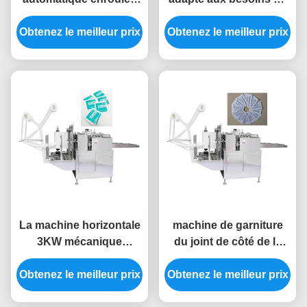
de protections de
client de la machine
Obtenez le meilleur prix
machine d'écouvillon
Obtenez le meilleur prix
5KW de tampon de
d'alcool 3KW
coton faisant la
machine
La machine horizontale
machine de garniture
3KW mécanique
du joint de côté de la
d'écouvillon d'alcool
machine 3KW quatre de
Obtenez le meilleur prix
essuie la machine de
Obtenez le meilleur prix
protection de l'alcool
conditionnement
220V