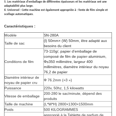
5. Les matériaux d'emballage de différentes épaisseurs et les matériaux ont une
adaptabilité plus large.
6. Universel : Cette machine est également appropriée à : fente de film simple et
scellage automatiques.
Caractéristiques :
Modèle
SN-280A
(l) 50mm× (W) 50mm, être adapté aux
Taille de sac
besoins du client
73-110g/
, papier d'emballage de
composé de film de
papier-
aluminium,
Conditions de film
Φ≤350 millimètre, largeur 400
millimètres, diamètre intérieur du noyau
76,2 de papier
Diamètre intérieur de
Φ 76.2mm (=3 »)
noyau de papier cru
Puissance
220v, 50hz, 1,5 kilowatts
200-280 le sac/minute, dépend des
Vitesse de emballage
produits
Taille de machine
(L*W*H) 2800×1300×1500mm
Poids
500 KILOGRAMMES
approprié à la Tablette de parfum de