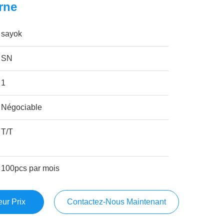
rne
sayok
SN
1
Négociable
T/T
100pcs par mois
ur Prix
Contactez-Nous Maintenant