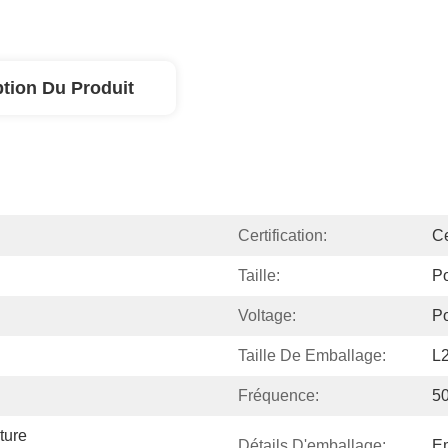
ption Du Produit
Certification:
C
Taille:
Po
Voltage:
Po
Taille De Emballage:
L
Fréquence:
5
ure 
Détails D'emballage:
Em