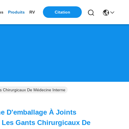
Citation
us
Produits
RV
s Chirurgicaux De Médecine Interne
e D'emballage À Joints
 Les Gants Chirurgicaux De