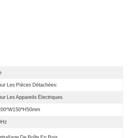
e
ur Les Pièces Détachées:
ur Les Appareils Électriques
200*W150*H50mm
0Hz
ballage De Boîte En Bois