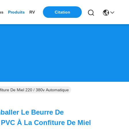
Citation
us
Produits
RV
ture De Miel 220 / 380v Automatique
aller Le Beurre De
PVC À La Confiture De Miel