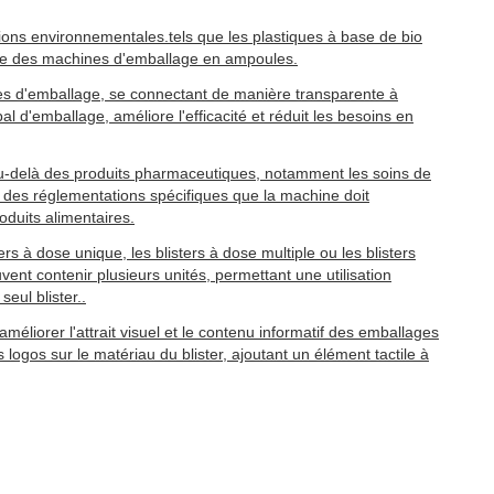
ons environnementales.tels que les plastiques à base de bio
bone des machines d'emballage en ampoules.
nes d'emballage, se connectant de manière transparente à
l d'emballage, améliore l'efficacité et réduit les besoins en
 au-delà des produits pharmaceutiques, notamment les soins de
t des réglementations spécifiques que la machine doit
oduits alimentaires.
ers à dose unique, les blisters à dose multiple ou les blisters
nt contenir plusieurs unités, permettant une utilisation
eul blister..
liorer l'attrait visuel et le contenu informatif des emballages
ogos sur le matériau du blister, ajoutant un élément tactile à