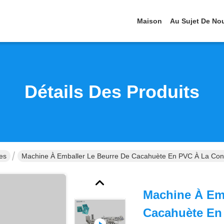
Maison
Au Sujet De No
Détails Des Produits
es
Machine À Emballer Le Beurre De Cacahuète En PVC À La Confi
Machine À Emb
Cacahuète En 