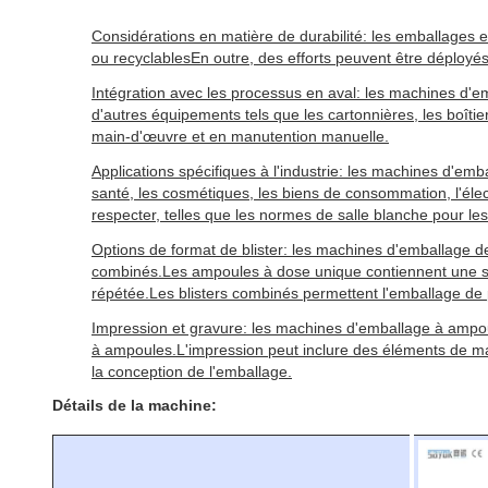
Considérations en matière de durabilité: les emballages 
ou recyclablesEn outre, des efforts peuvent être déployé
Intégration avec les processus en aval: les machines d'
d'autres équipements tels que les cartonnières, les boîtie
main-d'œuvre et en manutention manuelle.
Applications spécifiques à l'industrie: les machines d'e
santé, les cosmétiques, les biens de consommation, l'élec
respecter, telles que les normes de salle blanche pour le
Options de format de blister: les machines d'emballage de bl
combinés.Les ampoules à dose unique contiennent une seul
répétée.Les blisters combinés permettent l'emballage de p
Impression et gravure: les machines d'emballage à ampoule
à ampoules.L'impression peut inclure des éléments de marq
la conception de l'emballage.
Détails de la machine: