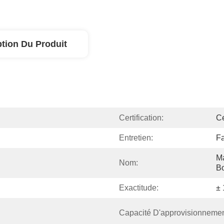
ption Du Produit
Certification:
C
Entretien:
Fa
Ma
Nom:
Bo
Exactitude:
±
Capacité D'approvisionnemen