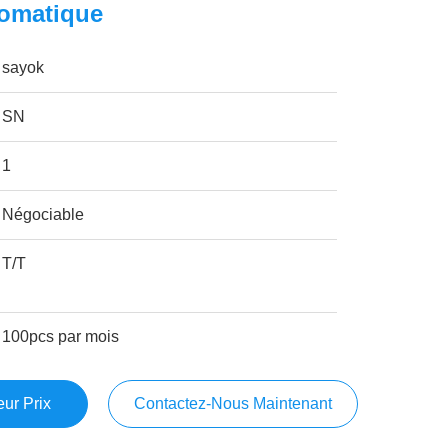
tomatique
sayok
SN
1
Négociable
T/T
100pcs par mois
ur Prix
Contactez-Nous Maintenant