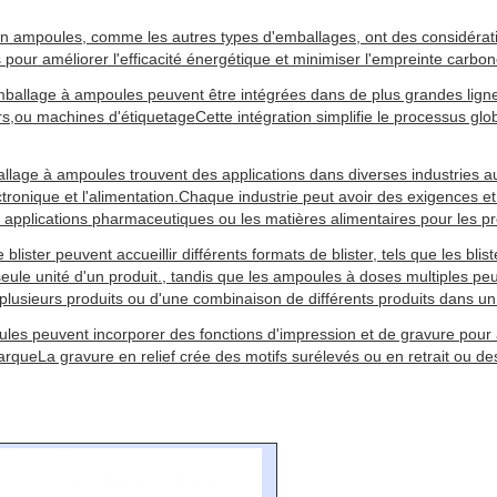
en ampoules, comme les autres types d'emballages, ont des considérati
s pour améliorer l'efficacité énergétique et minimiser l'empreinte car
emballage à ampoules peuvent être intégrées dans de plus grandes lig
rs,ou machines d'étiquetageCette intégration simplifie le processus globa
mballage à ampoules trouvent des applications dans diverses industries
tronique et l'alimentation.Chaque industrie peut avoir des exigences e
s applications pharmaceutiques ou les matières alimentaires pour les pr
ister peuvent accueillir différents formats de blister, tels que les blist
e unité d'un produit., tandis que les ampoules à doses multiples peuve
lusieurs produits ou d'une combinaison de différents produits dans un s
s peuvent incorporer des fonctions d'impression et de gravure pour amé
ueLa gravure en relief crée des motifs surélevés ou en retrait ou des l