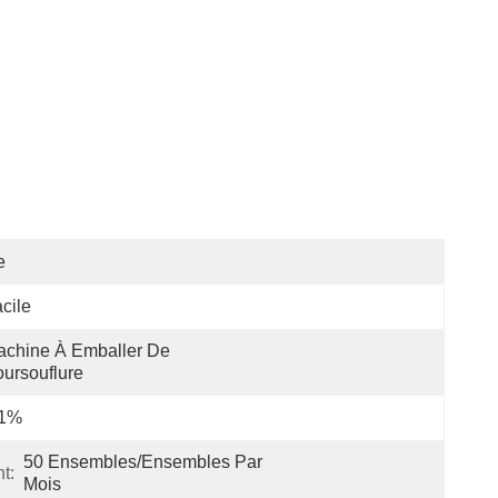
e
cile
chine À Emballer De 
ursouflure
 1%
50 Ensembles/ensembles Par 
t:
Mois