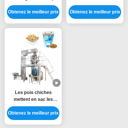
vertical des machines
individuelle de sucrerie
Obtenez le meilleur prix
380V et sucrerie de
Obtenez le meilleur prix
automatique 2.5kw
scellage de sac
mécanique
Les pois chiches
mettent en sac les
machines de emballage
Obtenez le meilleur prix
automatiques 5.5KW
pesant le remplissage et
le scellage