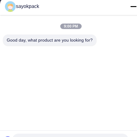
Télégramme
sayokpack
86-757-8660-5060
9:00 PM
Good day, what product are you looking for?
Politique de confidentialité
|
Plan du site
Chine Bonne qualité machines de emballage automatiques
Fournisseur. Copyright © -2026 Foshan Sayok Intelligent
Machinery Co., Ltd.， . Tous droits réservés.