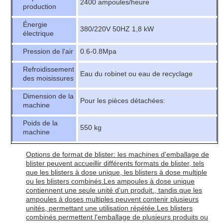
2400 ampoules/heure
production
Énergie
380/220V 50HZ 1,8 kW
électrique
Pression de l'air
0.6-0.8Mpa
Refroidissement
Eau du robinet ou eau de recyclage
des moisissures
Dimension de la
Pour les pièces détachées:
machine
Poids de la
550 kg
machine
Options de format de blister: les machines d'emballage de
blister peuvent accueillir différents formats de blister, tels
que les blisters à dose unique, les blisters à dose multiple
ou les blisters combinés.Les ampoules à dose unique
contiennent une seule unité d'un produit., tandis que les
ampoules à doses multiples peuvent contenir plusieurs
unités, permettant une utilisation répétée.Les blisters
combinés permettent l'emballage de plusieurs produits ou