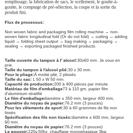
remplissage, la fabrication de sacs, le scellement, le goutte-à-
goutte, le comptage de pré-sélection, la coupe et la sortie du
produit fini.
Flux de processus:
Non woven fabric and packaging film rolling machine → non-
woven fabric longitudinal fold (Or do not fold) → cutting → adding
liquid → folding sheet output → bag making → packaging →
sealing → exporting packaged finished products.
Taille ouverte du tampon à l' alcool:
30x60 mm. Je vous en
prie.
Taille du tampon à l'alcool plié:
30 x 30 mm.
Pour le pliage:
À moitié plié, 2 plissés.
Taille du sac:
L 50 x W 50 mm.
Capacité de production:
200 à 400 pièces par minute.
Matériau de film d'emballage
73 à 110 gm, papier film
d'aluminium stratifié
Le film d'emballage
diamètre ≤ 350 mm, largeur 400 mm,
Diamètre du noyau de papier:
76.2 mm (3 pouces)
Pour les vêtements de sport:
30 à 60 grammes de fils non
tissés.
Spécification des fils non tissés:
diamètre ≤ 600 mm, largeur
60 mm.
Diamètre du noyau de papier:
76.2 mm (3 pouces)
Le pouvoir:
220v,50hz, chauffage monophasique 3kw,