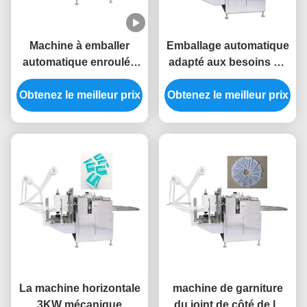
Machine à emballer
Emballage automatique
automatique enroulée
adapté aux besoins du
de protections de
client de la machine
Obtenez le meilleur prix
machine d'écouvillon
Obtenez le meilleur prix
5KW de tampon de
d'alcool 3KW
coton faisant la
machine
La machine horizontale
machine de garniture
3KW mécanique
du joint de côté de la