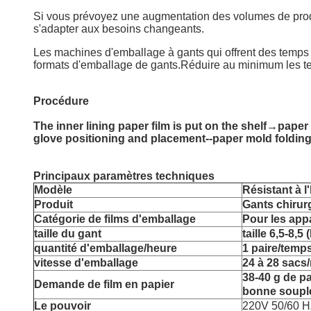
Si vous prévoyez une augmentation des volumes de produc
s'adapter aux besoins changeants.
Les machines d'emballage à gants qui offrent des temps 
formats d'emballage de gants.Réduire au minimum les tem
Procédure
The inner lining paper film is put on the shelf→paper
glove positioning and placement--paper mold foldin
Principaux paramètres techniques
Modèle
Résistant à l
Produit
Gants chirur
Catégorie de films d'emballage
Pour les ap
taille du gant
taille 6,5-8
quantité d'emballage/heure
1 paire/temp
vitesse d'emballage
24 à 28 sacs
38-40 g de pa
Demande de film en papier
bonne souple
Le pouvoir
220V 50/60 H