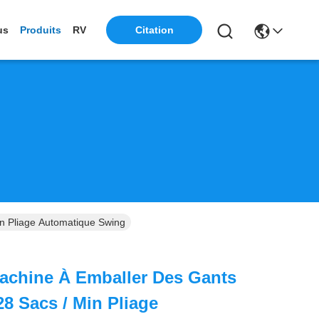
us
Produits
RV
Citation
n Pliage Automatique Swing
achine À Emballer Des Gants
28 Sacs / Min Pliage