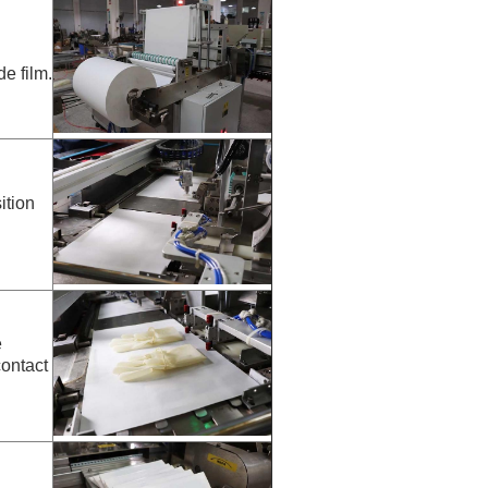
e film.
ition
e
contact