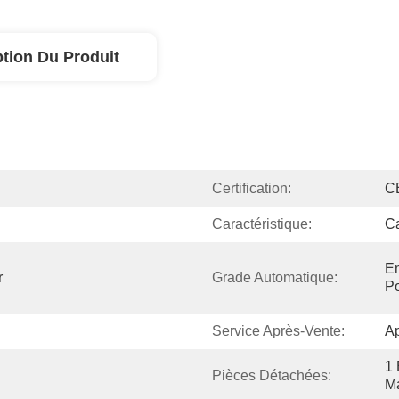
ption Du Produit
Certification:
C
Caractéristique:
Ca
Em
 
Grade Automatique:
Po
Service Après-Vente:
Ap
1 
Pièces Détachées:
M