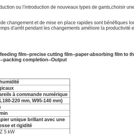
tion ou l'introduction de nouveaux types de gants,choisir une m
de changement et de mise en place rapides sont bénéfiques lors
ps d'arrêt pendant les changements améliore la productivité et
 feeding film--precise cutting film--paper-absorbing film to
g--packing completion--Output
'humidité
gicaux
pareils à commande numérique
,5 (L180-220 mm, W95-140 mm)
s
/min
pier unique brillant avec une
sse et rigidité
Z 5 kW