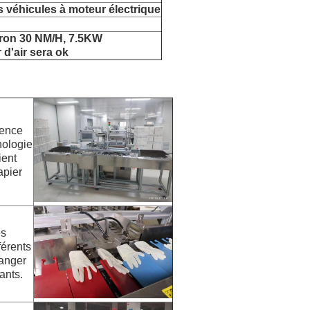
s véhicules à moteur électrique
ron 30 NM/H, 7.5KW
d'air sera ok
rence
nologie
ient
apier
es
fférents
hanger
ants.