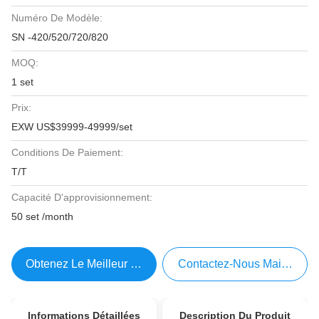
Numéro De Modèle:
SN -420/520/720/820
MOQ:
1 set
Prix:
EXW US$39999-49999/set
Conditions De Paiement:
T/T
Capacité D'approvisionnement:
50 set /month
Obtenez Le Meilleur Prix
Contactez-Nous Maintenant
Informations Détaillées
Description Du Produit