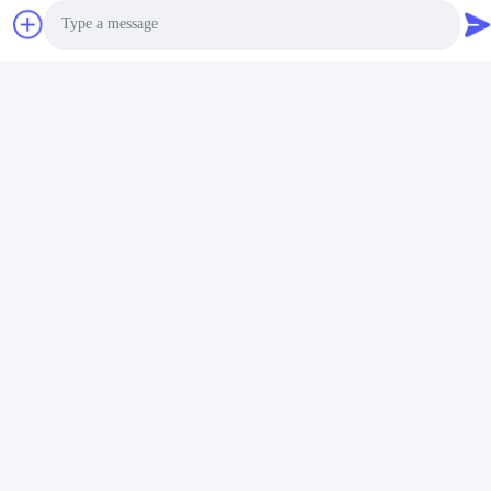
E-mail
jane@sayokpack.com
Notre adresse
Photo
Adresse
Video Call
le 5ème étage, bloc 4 n°3 rue Xiangtai Sud ville de Danzao,
Audio Call
district de Nanhai, Foshan, Guangdong, Chine
Télégramme
86-757-8660-5060
Politique de confidentialité
|
Plan du site
Chine Bonne qualité machines de emballage automatiques