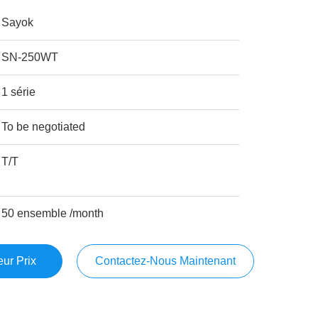
Sayok
SN-250WT
1 série
To be negotiated
T/T
50 ensemble /month
ur Prix
Contactez-Nous Maintenant