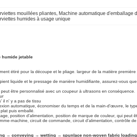
viettes mouillées pliantes
, 
Machine automatique d'emballage d
rviettes humides à usage unique
te humide jetable
nt étiré pour la découpe et le pliage. largeur de la matière première 
ipient liquide et le pressage de manière humidifiante, assurez-vous qu
e, peut être personnalisé avec un coupeur à ultrasons en conséquence.
ur
il n' y a pas de tissu
nnexion automatique, économiser du temps et de la main-d'œuvre, le ty
 plat puis emballé.
etage, position d'alimentation, position de marque de couleur, qui peut êt
e-machine, circuit de commande, circuit d'alimentation, contrôle de
lding → conveying → wetting → spunlace non-woven fabric loadin