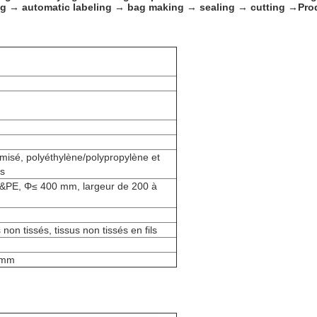
ng → automatic labeling → bag making → sealing → cutting →Prod
umisé, polyéthylène/polypropylène et
es
PE, Φ≤ 400 mm, largeur de 200 à
non tissés, tissus non tissés en fils
 mm