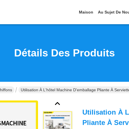
Maison
Au Sujet De No
Détails Des Produits
hiffons
Utilisation À L'hôtel Machine D'emballage Pliante À Serviet
Utilisation À
Pliante À Ser