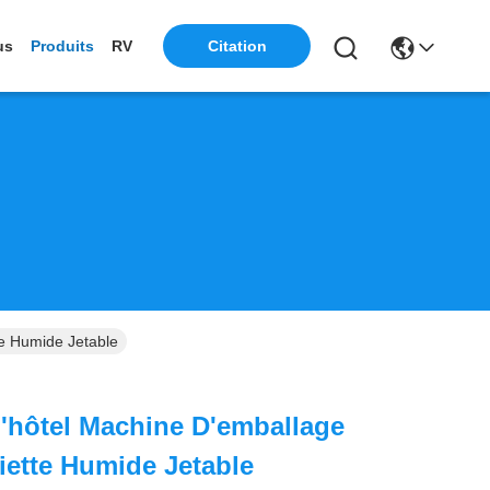
us
Produits
RV
Citation
te Humide Jetable
 L'hôtel Machine D'emballage
viette Humide Jetable