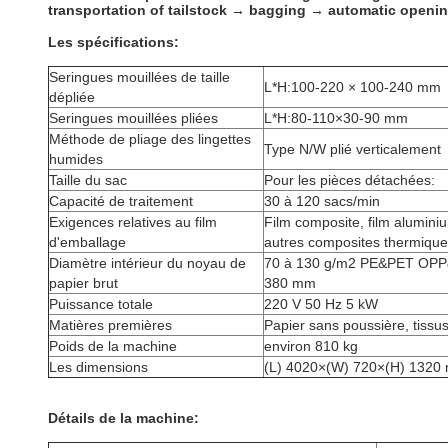
transportation of tailstock → bagging → automatic openi
Les spécifications:
Seringues mouillées de taille
L*H:100-220 × 100-240 mm
dépliée
Seringues mouillées pliées
L*H:80-110×30-90 mm
Méthode de pliage des lingettes
Type N/W plié verticalement
humides
Taille du sac
Pour les pièces détachées:
Capacité de traitement
30 à 120 sacs/min
Exigences relatives au film
Film composite, film alumini
d'emballage
autres composites thermiqu
Diamètre intérieur du noyau de
70 à 130 g/m2 PE&PET OPP&
papier brut
380 mm
Puissance totale
220 V 50 Hz 5 kW
Matières premières
Papier sans poussière, tissus 
Poids de la machine
environ 810 kg
Les dimensions
(L) 4020×(W) 720×(H) 1320
Détails de la machine: