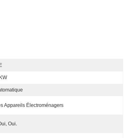
E
 KW
utomatique
s Appareils Électroménagers
Oui, Oui.