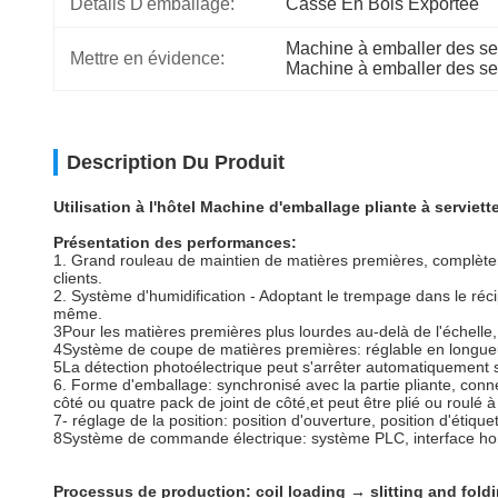
Détails D'emballage:
Casse En Bois Exportée
Machine à emballer des ser
Mettre en évidence:
Machine à emballer des se
Description Du Produit
Utilisation à l'hôtel Machine d'emballage pliante à serviet
Présentation des performances:
1. Grand rouleau de maintien de matières premières, complèteme
clients.
2. Système d'humidification - Adoptant le trempage dans le réc
même.
3Pour les matières premières plus lourdes au-delà de l'échell
4Système de coupe de matières premières: réglable en longue
5La détection photoélectrique peut s'arrêter automatiquement s' 
6. Forme d'emballage: synchronisé avec la partie pliante, co
côté ou quatre pack de joint de côté,et peut être plié ou roulé à
7- réglage de la position: position d'ouverture, position d'étiqu
8Système de commande électrique: système PLC, interface homm
Processus de production: coil loading → slitting and fo