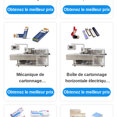
automatique de
cartonnage cosmétique
Obtenez le meilleur prix
Obtenez le meilleur prix
marqueurs de papeterie
verticale de carton de
de la machine 220V de
machine
boîte intacte
Mécanique de
Boîte de cartonnage
cartonnage
horizontale électrique
automatique de la
de rouge à lèvres de
Obtenez le meilleur prix
Obtenez le meilleur prix
machine 1.5KW de
machine de
nourriture de nouille
conditionnement de
conduit
cartonneur