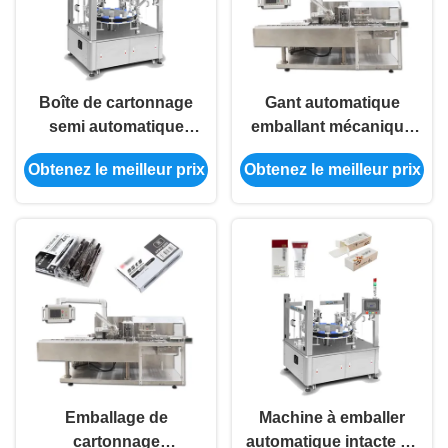
Boîte de cartonnage
Gant automatique
semi automatique
emballant mécanique
exquise de pliage de
de cartonnage de la
Obtenez le meilleur prix
Obtenez le meilleur prix
papier de cartonneur de
machine 1.5KW conduit
machine
Emballage de
Machine à emballer
cartonnage
automatique intacte de