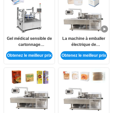
Gel médical sensible de
La machine à emballer
cartonnage
électrique de
automatique vertical
cartonneur écrème la
Obtenez le meilleur prix
Obtenez le meilleur prix
rotatoire de machine
machine de cartonnage
horizontale automatique