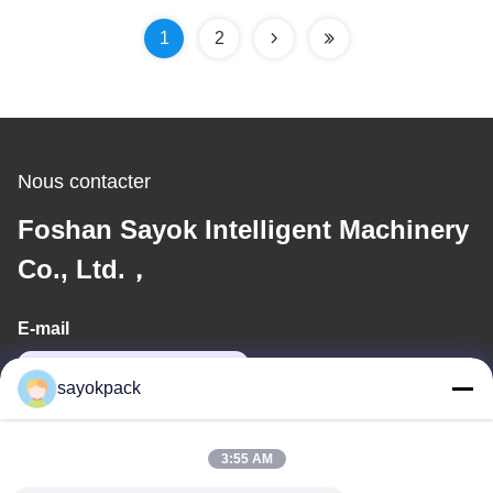
informatique complet
PLC importé
1
2
Nous contacter
Foshan Sayok Intelligent Machinery
Co., Ltd.，
E-mail
jane@sayokpack.com
sayokpack
Notre adresse
3:55 AM