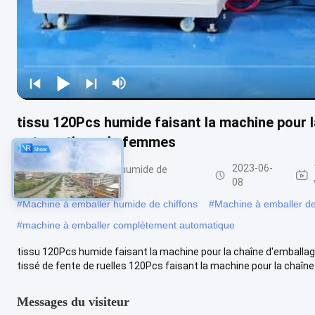
tissu 120Pcs humide faisant la machine pour l
automatique de femmes
2023-06-
Machine à emballer humide de
chiffons
08
#
Machine à emballer humide de chiffons
#
Machine à emballer de
#
machine à emballer complètement automatique
tissu 120Pcs humide faisant la machine pour la chaîne d'emball
tissé de fente de ruelles 120Pcs faisant la machine pour la chaîne 
Messages du visiteur