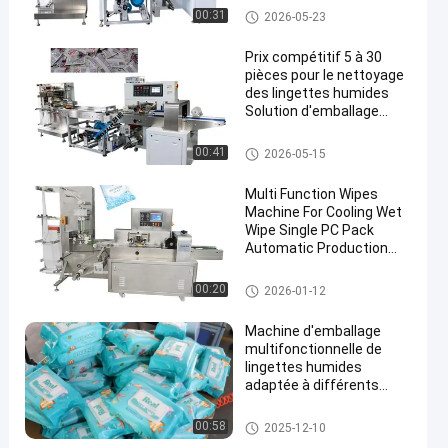
fonctionnement simplifié
Machine à emballer humide de
00:31
2026-05-23
chiffons
Prix compétitif 5 à 30
pièces pour le nettoyage
des lingettes humides
Solution d'emballage
avec une seule voie de
découpe automatique
Machine à emballer humide de
00:41
2026-05-15
chiffons
Multi Function Wipes
Machine For Cooling Wet
Wipe Single PC Pack
Automatic Production
Line
Machine à emballer humide de
00:20
2026-01-12
chiffons
Machine d'emballage
multifonctionnelle de
lingettes humides
adaptée à différents
matériaux et tailles
d'emballage assurant
Machine à emballer humide de
00:58
2025-12-10
une grande flexibilité
chiffons