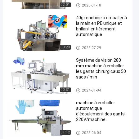
Machine à emballer de gant
02:01
2025-01-18
40g machine à emballer à
la main en PE unique et
brillant entièrement
automatique
Machine à emballer de gant
00:23
2025-07-29
Système de vision 280
mm machine à emballer
les gants chirurgicaux 50
sacs / min
Machine à emballer de gant
00:31
2024-01-04
machine à emballer
automatique
d'écoulement des gants
220V/machine
d'emballage 2.8KW
conduit par servo
Machine à emballer de gant
01:12
2025-06-04