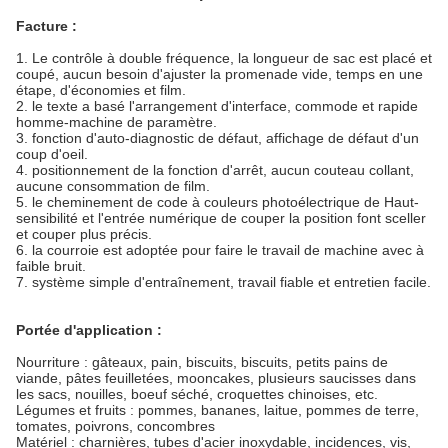
Facture :
1. Le contrôle à double fréquence, la longueur de sac est placé et
coupé, aucun besoin d'ajuster la promenade vide, temps en une
étape, d'économies et film.
2. le texte a basé l'arrangement d'interface, commode et rapide
homme-machine de paramètre.
3. fonction d'auto-diagnostic de défaut, affichage de défaut d'un
coup d'oeil.
4. positionnement de la fonction d'arrêt, aucun couteau collant,
aucune consommation de film.
5. le cheminement de code à couleurs photoélectrique de Haut-
sensibilité et l'entrée numérique de couper la position font sceller
et couper plus précis.
6. la courroie est adoptée pour faire le travail de machine avec à
faible bruit.
7. système simple d'entraînement, travail fiable et entretien facile.
Portée d'application :
Nourriture : gâteaux, pain, biscuits, biscuits, petits pains de
viande, pâtes feuilletées, mooncakes, plusieurs saucisses dans
les sacs, nouilles, boeuf séché, croquettes chinoises, etc.
Légumes et fruits : pommes, bananes, laitue, pommes de terre,
tomates, poivrons, concombres
Matériel : charnières, tubes d'acier inoxydable, incidences, vis,