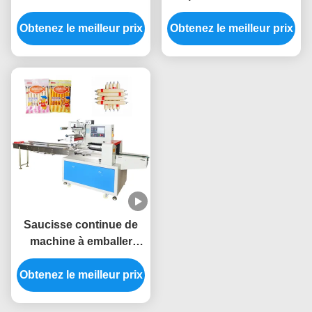
végétale automatique
machine de
Obtenez le meilleur prix
de paquet d'oreiller de
Obtenez le meilleur prix
conditionnement
machine d'emballage
d'oreiller de papier de
soie de la soie 2.8KW
550kg
Saucisse continue de
machine à emballer
d'écoulement de la
Obtenez le meilleur prix
machine 2.5KW de
cachetage d'oreiller