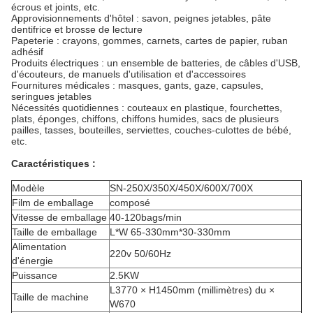
écrous et joints, etc.
Approvisionnements d'hôtel : savon, peignes jetables, pâte
dentifrice et brosse de lecture
Papeterie : crayons, gommes, carnets, cartes de papier, ruban
adhésif
Produits électriques : un ensemble de batteries, de câbles d'USB,
d'écouteurs, de manuels d'utilisation et d'accessoires
Fournitures médicales : masques, gants, gaze, capsules,
seringues jetables
Nécessités quotidiennes : couteaux en plastique, fourchettes,
plats, éponges, chiffons, chiffons humides, sacs de plusieurs
pailles, tasses, bouteilles, serviettes, couches-culottes de bébé,
etc.
Caractéristiques :
Modèle
SN-250X/350X/450X/600X/700X
Film de emballage
composé
Vitesse de emballage
40-120bags/min
Taille de emballage
L*W 65-330mm*30-330mm
Alimentation
220v 50/60Hz
d'énergie
Puissance
2.5KW
L3770 × H1450mm (millimètres) du ×
Taille de machine
W670